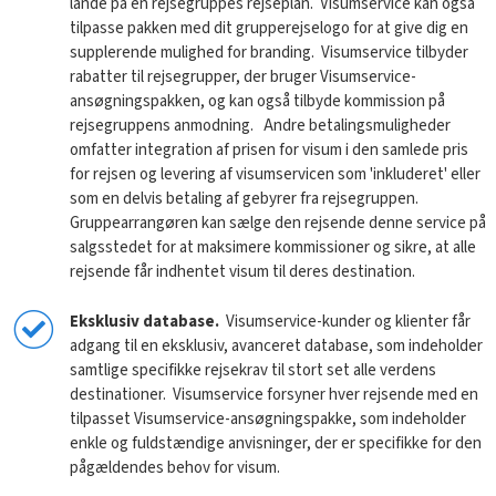
lande på en rejsegruppes rejseplan. Visumservice kan også
tilpasse pakken med dit grupperejselogo for at give dig en
supplerende mulighed for branding.
Visumservice tilbyder
rabatter til rejsegrupper, der bruger Visumservice-
ansøgningspakken, og kan også tilbyde kommission på
rejsegruppens anmodning. Andre betalingsmuligheder
omfatter integration af prisen for visum i den samlede pris
for rejsen og levering af visumservicen som 'inkluderet' eller
som en delvis betaling af gebyrer fra rejsegruppen.
Gruppearrangøren kan sælge den rejsende denne service på
salgsstedet for at maksimere kommissioner og sikre, at alle
rejsende får indhentet visum til deres destination.
Eksklusiv database.
Visumservice-kunder og klienter får
adgang til en eksklusiv, avanceret database, som indeholder
samtlige specifikke rejsekrav til stort set alle verdens
destinationer. Visumservice forsyner hver rejsende med en
tilpasset Visumservice-ansøgningspakke, som indeholder
enkle og fuldstændige anvisninger, der er specifikke for den
pågældendes behov for visum.