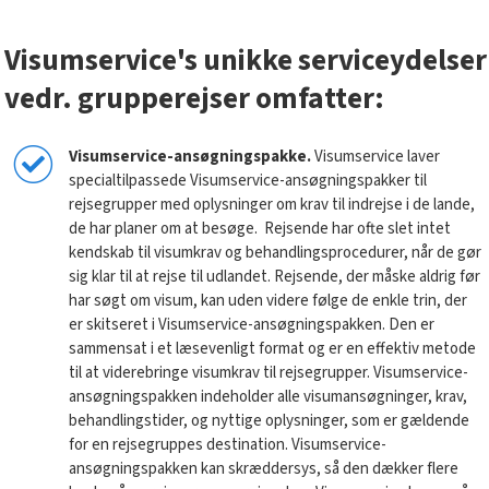
Visumservice's unikke serviceydelser
vedr. grupperejser omfatter:
Visumservice-ansøgningspakke.
Visumservice laver
specialtilpassede Visumservice-ansøgningspakker til
rejsegrupper med oplysninger om krav til indrejse i de lande,
de har planer om at besøge.
Rejsende har ofte slet intet
kendskab til visumkrav og behandlingsprocedurer, når de gør
sig klar til at rejse til udlandet. Rejsende, der måske aldrig før
har søgt om visum, kan uden videre følge de enkle trin, der
er skitseret i Visumservice-ansøgningspakken. Den er
sammensat i et læsevenligt format og er en effektiv metode
til at viderebringe visumkrav til rejsegrupper. Visumservice-
ansøgningspakken indeholder alle visumansøgninger, krav,
behandlingstider, og nyttige oplysninger, som er gældende
for en rejsegruppes destination.
Visumservice-
ansøgningspakken kan skræddersys, så den dækker flere