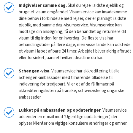
Indgivelser samme dag.
Skal du rejse i sidste øjeblik og
bruge et visum omgående? Visumservice kan imødekomme
dine behov i forbindelse med rejser, der er planlagt i sidste
øjeblik, med samme dag-visumservice. Visumservice kan
modtage din ansøgning, få den behandlet og returnere dit
visum til dig inden for én hverdag. De fleste visa har
behandlingstider på flere dage, men visse lande kan udstede
et visum i løbet af bare 24 timer. Arbejdet bliver aldrig afbrudt
eller forsinket, uanset hvilken deadline du har.
Schengen-visa.
Visumservice har akkreditering til alle
Schengen-ambassader med tilhørende tilladelse til
indlevering for tredjepart. Vi er et af de få firmaer på
akkrediteringslisten på franske, schweiziske og ungarske
ambassader.
Lukket på ambassaden og opdateringer.
Visumservice
udsender en e-mail med ‘Ugentlige opdateringer’, der
oplyser klienter om vigtige konsulære ændringer og emner.