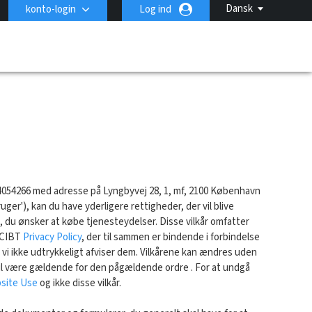
Dansk
konto-login
Log ind
r: 34054266 med adresse på Lyngbyvej 28, 1, mf, 2100 København
uger'), kan du have yderligere rettigheder, der vil blive
 du ønsker at købe tjenesteydelser. Disse vilkår omfatter
 CIBT
Privacy Policy
, der til sammen er bindende i forbindelse
 vi ikke udtrykkeligt afviser dem. Vilkårene kan ændres uden
 vil være gældende for den pågældende ordre . For at undgå
site Use
og ikke disse vilkår.