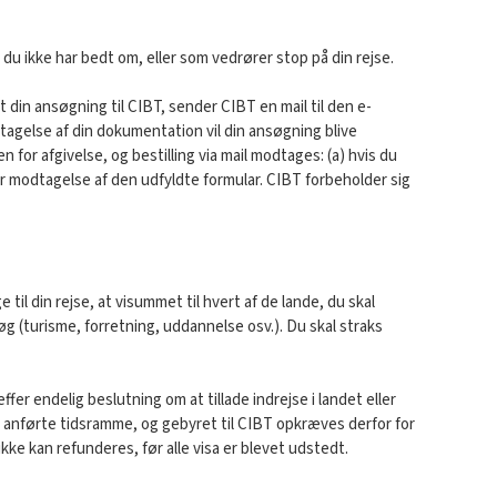
 du ikke har bedt om, eller som vedrører stop på din rejse.
t din ansøgning til CIBT, sender CIBT en mail til den e-
tagelse af din dokumentation vil din ansøgning blive
for afgivelse, og bestilling via mail modtages: (a) hvis du
fter modtagelse af den udfyldte formular. CIBT forbeholder sig
 til din rejse, at visummet til hvert af de lande, du skal
g (turisme, forretning, uddannelse osv.). Du skal straks
 endelig beslutning om at tillade indrejse i landet eller
n anførte tidsramme, og gebyret til CIBT opkræves derfor for
kke kan refunderes, før alle visa er blevet udstedt.