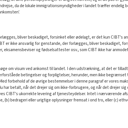
rejse, da de lokale immigrationsmyndigheder i landet træffer endelig be
 ankomsten'.
ægges, bliver beskadiget, forsinket eller ødelagt, er det kun CIBT's ansv
 er ikke ansvarlig for genstande, der forlægges, bliver beskadiget, forsi
er, eksamensbeviser og fødselsattester osv., som CIBT ikke har anmodet
øge om visum ved ankomst til landet. I den udstrækning, at det er tillad
derforståede betingelser og forpligtelser, herunder, men ikke begrænset til
Med forbehold af de øvrige bestemmelser i denne paragraf er vores maksim
du har betalt, når det drejer sig om ikke-forbrugere, og når det drejer si
ves CIBT's ukorrekte levering af tjenesteydelser. Intet i nærværende aft
(b) bedrageri eller urigtige oplysninger fremsat i ond tro, eller (c) ethve