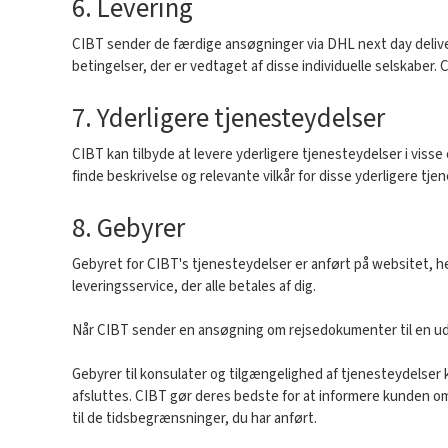
6. Levering
CIBT sender de færdige ansøgninger via DHL next day delive
betingelser, der er vedtaget af disse individuelle selskaber. 
7. Yderligere tjenesteydelser
CIBT kan tilbyde at levere yderligere tjenesteydelser i visse 
finde beskrivelse og relevante vilkår for disse yderligere tje
8. Gebyrer
Gebyret for CIBT's tjenesteydelser er anført på websitet, he
leveringsservice, der alle betales af dig.
Når CIBT sender en ansøgning om rejsedokumenter til en ud
Gebyrer til konsulater og tilgængelighed af tjenesteydelser 
afsluttes. CIBT gør deres bedste for at informere kunden om 
til de tidsbegrænsninger, du har anført.