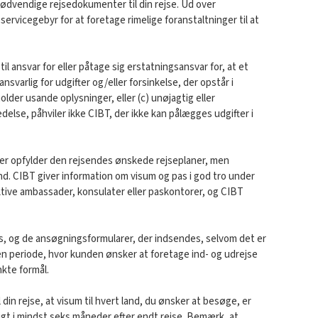
e nødvendige rejsedokumenter til din rejse. Ud over
ervicegebyr for at foretage rimelige foranstaltninger til at
ansvar for eller påtage sig erstatningsansvar for, at et
varlig for udgifter og/eller forsinkelse, der opstår i
der usande oplysninger, eller (c) unøjagtig eller
else, påhviler ikke CIBT, der ikke kan pålægges udgifter i
der opfylder den rejsendes ønskede rejseplaner, men
nd. CIBT giver information om visum og pas i god tro under
ktive ambassader, konsulater eller paskontorer, og CIBT
es, og de ansøgningsformularer, der indsendes, selvom det er
 periode, hvor kunden ønsker at foretage ind- og udrejse
nkte formål.
 din rejse, at visum til hvert land, du ønsker at besøge, er
digt i mindst seks måneder efter endt rejse. Bemærk, at