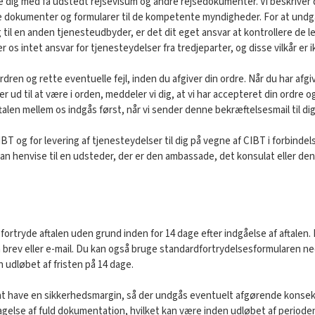
pe dig med få udstedt rejsevisum og andre rejsedokumenter. Vi beskriver 
okumenter og formularer til de kompetente myndigheder. For at undgå enh
ig til en anden tjenesteudbyder, er det dit eget ansvar at kontrollere de
 os intet ansvar for tjenesteydelser fra tredjeparter, og disse vilkår e
rdren og rette eventuelle fejl, inden du afgiver din ordre. Når du har afg
er ud til at være i orden, meddeler vi dig, at vi har accepteret din ordr
talen mellem os indgås først, når vi sender denne bekræftelsesmail til dig
 CIBT og for levering af tjenesteydelser til dig på vegne af CIBT i forbin
 kan henvise til en udsteder, der er den ambassade, det konsulat eller den
t fortryde aftalen uden grund inden for 14 dage efter indgåelse af aftalen.
a brev eller e-mail. Du kan også bruge standardfortrydelsesformularen nede
n udløbet af fristen på 14 dage.
r at have en sikkerhedsmargin, så der undgås eventuelt afgørende konsek
else af fuld dokumentation, hvilket kan være inden udløbet af periode