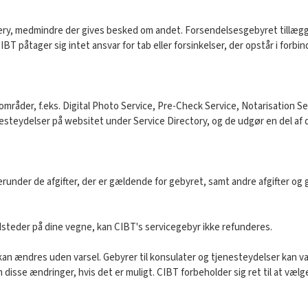
ry, medmindre der gives besked om andet. Forsendelsesgebyret tillægges
CIBT påtager sig intet ansvar for tab eller forsinkelser, der opstår i forb
områder, f.eks. Digital Photo Service, Pre-Check Service, Notarisation Ser
nesteydelser på websitet under Service Directory, og de udgør en del af di
runder de afgifter, der er gældende for gebyret, samt andre afgifter og 
steder på dine vegne, kan CIBT's servicegebyr ikke refunderes.
kan ændres uden varsel. Gebyrer til konsulater og tjenesteydelser kan va
disse ændringer, hvis det er muligt. CIBT forbeholder sig ret til at væl