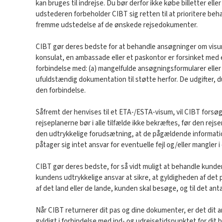
kan bruges til indrejse. Du bør derfor ikke købe billetter ell
udstederen forbeholder CIBT sig retten til at prioritere beha
fremme udstedelse af de ønskede rejsedokumenter.
CIBT gør deres bedste for at behandle ansøgninger om visum,
konsulat, en ambassade eller et paskontor er forsinket med el
forbindelse med: (a) mangelfulde ansøgningsformularer eller 
ufuldstændig dokumentation til støtte herfor. De udgifter, d
den forbindelse.
Såfremt der henvises til et ETA-/ESTA-visum, vil CIBT fors
rejseplanerne bør i alle tilfælde ikke bekræftes, før den re
den udtrykkelige forudsætning, at de pågældende informatione
påtager sig intet ansvar for eventuelle fejl og/eller mangler 
CIBT gør deres bedste, for så vidt muligt at behandle kunde
kundens udtrykkelige ansvar at sikre, at gyldigheden af d
af det land eller de lande, kunden skal besøge, og til det ant
Når CIBT returnerer dit pas og dine dokumenter, er det dit ansv
gyldigt i forbindelse med ind- og udrejsetidspunktet for dit 