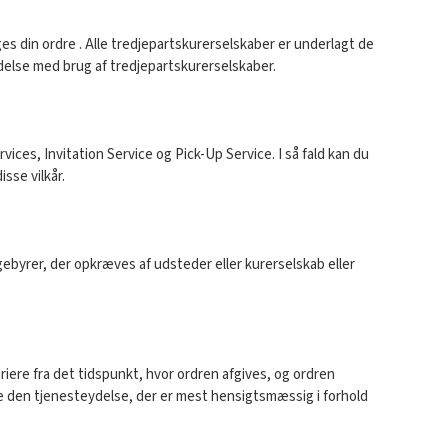
 din ordre . Alle tredjepartskurerselskaber er underlagt de
indelse med brug af tredjepartskurerselskaber.
vices, Invitation Service og Pick-Up Service. I så fald kan du
sse vilkår.
gebyrer, der opkræves af udsteder eller kurerselskab eller
riere fra det tidspunkt, hvor ordren afgives, og ordren
ge den tjenesteydelse, der er mest hensigtsmæssig i forhold