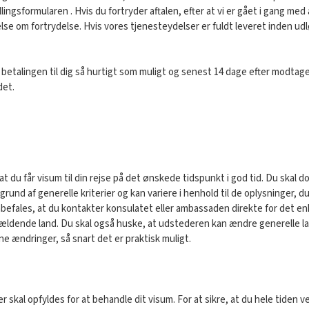
llingsformularen . Hvis du fortryder aftalen, efter at vi er gået i gang med
lse om fortrydelse. Hvis vores tjenesteydelser er fuldt leveret inden udl
vi betalingen til dig så hurtigt som muligt og senest 14 dage efter modta
det.
t du får visum til din rejse på det ønskede tidspunkt i god tid. Du skal do
und af generelle kriterier og kan variere i henhold til de oplysninger, d
anbefales, at du kontakter konsulatet eller ambassaden direkte for det enke
pågældende land. Du skal også huske, at udstederen kan ændre generelle la
e ændringer, så snart det er praktisk muligt.
r skal opfyldes for at behandle dit visum. For at sikre, at du hele tiden