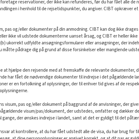
er foretage reservationer, der ikke kan refunderes, før du har fået alle d
ndlingen i henhold til de rejsetidspunkter, du angiver. CIBT opkræver et s
 pas og/eller dokumenter på din anmodning. CIBT kan dog ikke drages til 
ler ikke vil udstede dokumenterne uanset årsag, og CIBT er heller ikke ans
(b) ukorrekt udfyldte ansøgningsformularer eller ansøgninger, der indehol
u måtte pådrage dig på grund af disse forsinkelser eller manglende udsted
øge at hjælpe den rejsende med at fremskaffe de relevante dokumenter, 
jsende har fået de nødvendige dokumenter til indrejse i det pågældende la
r er en fortolkning af oplysninger, der til enhver tid gives af de respe
i oplysningerne.
ns visum, pas og/eller dokument på baggrund af de anvisninger, der giv
et pågældende visum/pas/dokument, der udstedes, omfatter og dækker den
al gange, der ønskes indrejse i landet, samt at det er gyldigt til det påtæ
ar at kontrollere, at du har fået udstedt alle de visa, du har brug for til
besøg, at dine personoplysninger er angivet korrekt, og at dit pas er gyl