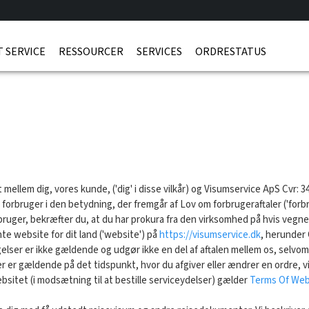
 SERVICE
RESSOURCER
SERVICES
ORDRESTATUS
det mellem dig, vores kunde, ('dig' i disse vilkår) og Visumservice ApS Cv
n forbruger i den betydning, der fremgår af Lov om forbrugeraftaler ('forbr
ruger, bekræfter du, at du har prokura fra den virksomhed på hvis vegne,
e website for dit land ('website') på
https://visumservice.dk
, herunder
elser er ikke gældende og udgør ikke en del af aftalen mellem os, selvom
er er gældende på det tidspunkt, hvor du afgiver eller ændrer en ordre,
sitet (i modsætning til at bestille serviceydelser) gælder
Terms Of Web