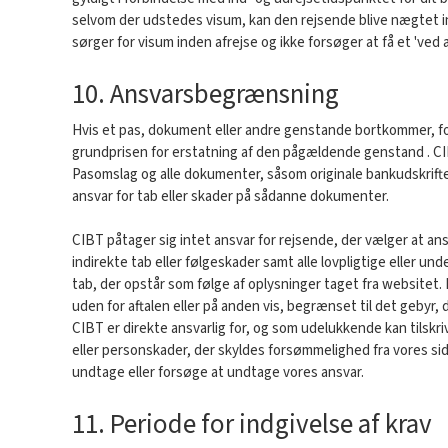
selvom der udstedes visum, kan den rejsende blive nægtet ind
sørger for visum inden afrejse og ikke forsøger at få et 'ved
10. Ansvarsbegrænsning
Hvis et pas, dokument eller andre genstande bortkommer, forl
grundprisen for erstatning af den pågældende genstand . CIBT
Pasomslag og alle dokumenter, såsom originale bankudskrift
ansvar for tab eller skader på sådanne dokumenter.
CIBT påtager sig intet ansvar for rejsende, der vælger at ans
indirekte tab eller følgeskader samt alle lovpligtige eller un
tab, der opstår som følge af oplysninger taget fra websitet. 
uden for aftalen eller på anden vis, begrænset til det gebyr, 
CIBT er direkte ansvarlig for, og som udelukkende kan tilskri
eller personskader, der skyldes forsømmelighed fra vores side, 
undtage eller forsøge at undtage vores ansvar.
11. Periode for indgivelse af krav