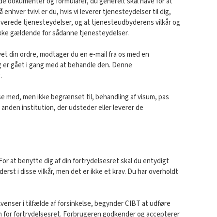
de dokumenter og formularer, du generelt skal have for at
ver tvivl er du, hvis vi leverer tjenesteydelser til dig,
 leverede tjenesteydelser, og at tjenesteudbyderens vilkår og
r ikke gældende for sådanne tjenesteydelser.
ivet din ordre, modtager du en e-mail fra os med en
e og er gået i gang med at behandle den. Denne
.
delse med, men ikke begrænset til, behandling af visum, pas
 anden institution, der udsteder eller leverer de
 For at benytte dig af din fortrydelsesret skal du entydigt
rst i disse vilkår, men det er ikke et krav. Du har overholdt
venser i tilfælde af forsinkelse, begynder CIBT at udføre
n for fortrydelsesret. Forbrugeren godkender og accepterer