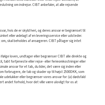
slutning om indrejse. CIBT anbefaler, at alle rejsende
ar, hvis de er skyld heri, og deres ansvar er begrænset til
nket eller ødelagt af en leveringsservice eller udsteder.
 om, skal beholdes af ansøgeren. CIBT påtager sig intet
t ifølge loven, undtager eller begrænser CIBT alle direkte og
, tabt fortjeneste eller rejse- eller ferieomkostninger eller
ale ansvar for et tab, du lider, det være sig inden eller
g om forbrugere, de tab og skader op til højst
2500DKK
, som
ale udelukker eller begrænser vores ansvar for: (a) dødsfald
rt andet forhold, hvor det ville være ulovligt for os at