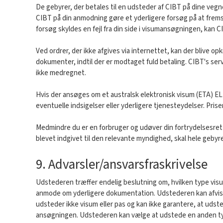
De gebyrer, der betales til en udsteder af CIBT på dine veg
CIBT på din anmodning gøre et yderligere forsøg på at frems
forsøg skyldes en fejl fra din side i visumansøgningen, kan 
Ved ordrer, der ikke afgives via internettet, kan der blive o
dokumenter, indtil der er modtaget fuld betaling. CIBT's ser
ikke medregnet.
Hvis der ansøges om et australsk elektronisk visum (ETA) EL
eventuelle indsigelser eller yderligere tjenesteydelser. Pr
Medmindre du er en forbruger og udøver din fortrydelsesret so
blevet indgivet til den relevante myndighed, skal hele gebyre
9. Advarsler/ansvarsfraskrivelse
Udstederen træffer endelig beslutning om, hvilken type visu
anmode om yderligere dokumentation. Udstederen kan afvise
udsteder ikke visum eller pas og kan ikke garantere, at udst
ansøgningen. Udstederen kan vælge at udstede en anden type