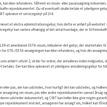
ne, kan ikke refunderes. Såfremt en visum- eller pasansøgning indsendes 
kaffe rejsedokumentet. Du vil eventuelt skulle betale et yderligere geby
CIBT opkræve et servicegebyr på 15 €.
pkrævet et ekstra administrationsgebyr, hvis dette er anført på websitet. 
vicegebyr kan variere afhængig af det antal hverdage, der er til fremskaf
LER et amerikansk ESTA-visum, inkluderer det gebyr, der skal betales t
isen for ETA-/ESTA-ansøgningen kan ikke refunderes, og hvis din ansøgnin
m anført i afsnit 2, vil der for ordrer, der annulleres inden indgivelse,
t betales. Der kan blive opkrævet et yderligere annulleringsgebyr for tid
m eller pas, der kan udstedes, hvor hurtigt det kan udstedes, og hvilk
 ansøgning om visum, pas eller andre rejsedokumenter uanset årsag og g
ederen udsteder dokumentet, og CIBT kan heller ikke give nogen garanti f
 rejsedokument end det, ansøgeren har ansøgt om, hvilket kan få indfl