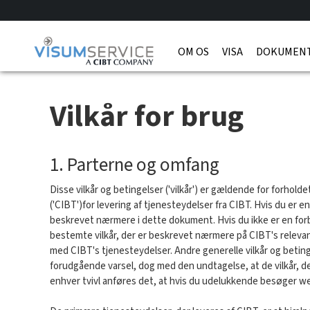
OM OS
VISA
DOKUMENT
Vilkår for brug
1. Parterne og omfang
Disse vilkår og betingelser ('vilkår') er gældende for forhol
('CIBT')for levering af tjenesteydelser fra CIBT. Hvis du er e
beskrevet nærmere i dette dokument. Hvis du ikke er en forb
bestemte vilkår, der er beskrevet nærmere på CIBT's relevant
med CIBT's tjenesteydelser. Andre generelle vilkår og beting
forudgående varsel, dog med den undtagelse, at de vilkår, d
enhver tvivl anføres det, at hvis du udelukkende besøger web