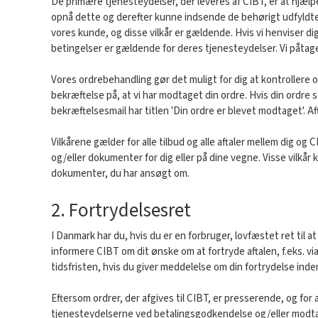
De primære tjenesteydelser, der leveres af CIBT, er at hjæl
opnå dette og derefter kunne indsende de behørigt udfyldte d
vores kunde, og disse vilkår er gældende. Hvis vi henviser d
betingelser er gældende for deres tjenesteydelser. Vi påtager
Vores ordrebehandling gør det muligt for dig at kontrollere o
bekræftelse på, at vi har modtaget din ordre. Hvis din ordre s
bekræftelsesmail har titlen 'Din ordre er blevet modtaget'. Af
Vilkårene gælder for alle tilbud og alle aftaler mellem dig og
og/eller dokumenter for dig eller på dine vegne. Visse vilkår
dokumenter, du har ansøgt om.
2. Fortrydelsesret
I Danmark har du, hvis du er en forbruger, lovfæstet ret til a
informere CIBT om dit ønske om at fortryde aftalen, f.eks. vi
tidsfristen, hvis du giver meddelelse om din fortrydelse inde
Eftersom ordrer, der afgives til CIBT, er presserende, og fo
tjenesteydelserne ved betalingsgodkendelse og/eller modtag