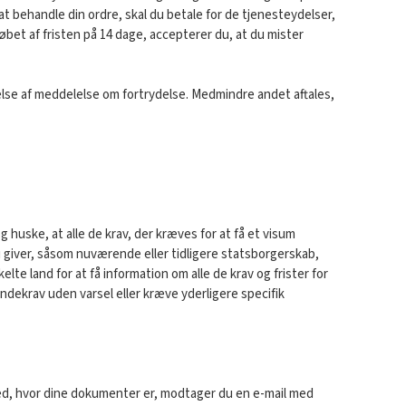
 at behandle din ordre, skal du betale for de tjenesteydelser,
øbet af fristen på 14 dage, accepterer du, at du mister
gelse af meddelelse om fortrydelse. Medmindre andet aftales,
g huske, at alle de krav, der kræves for at få et visum
u giver, såsom nuværende eller tidligere statsborgerskab,
lte land for at få information om alle de krav og frister for
ndekrav uden varsel eller kræve yderligere specifik
 ved, hvor dine dokumenter er, modtager du en e-mail med