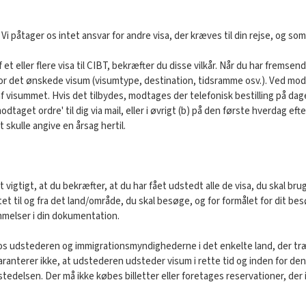
i påtager os intet ansvar for andre visa, der kræves til din rejse, og som
t eller flere visa til CIBT, bekræfter du disse vilkår. Når du har fremsend
for det ønskede visum (visumtype, destination, tidsramme osv.). Ved mod
 visummet. Hvis det tilbydes, modtages der telefonisk bestilling på dagen 
taget ordre' til dig via mail, eller i øvrigt (b) på den første hverdag e
t skulle angive en årsag hertil.
vigtigt, at du bekræfter, at du har fået udstedt alle de visa, du skal bruge
 til og fra det land/område, du skal besøge, og for formålet for dit besø
mmelser i din dokumentation.
udstederen og immigrationsmyndighederne i det enkelte land, der træffer
aranterer ikke, at udstederen udsteder visum i rette tid og inden for de
edelsen. Der må ikke købes billetter eller foretages reservationer, der i