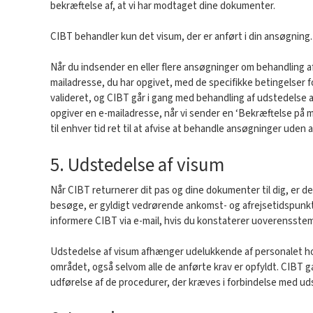
bekræftelse af, at vi har modtaget dine dokumenter.
CIBT behandler kun det visum, der er anført i din ansøgning. V
Når du indsender en eller flere ansøgninger om behandling af e
mailadresse, du har opgivet, med de specifikke betingelser 
valideret, og CIBT går i gang med behandling af udstedelse af
opgiver en e-mailadresse, når vi sender en ‘Bekræftelse på mod
til enhver tid ret til at afvise at behandle ansøgninger uden a
5. Udstedelse af visum
Når CIBT returnerer dit pas og dine dokumenter til dig, er det 
besøge, er gyldigt vedrørende ankomst- og afrejsetidspunktet
informere CIBT via e-mail, hvis du konstaterer uoverensste
Udstedelse af visum afhænger udelukkende af personalet hos 
området, også selvom alle de anførte krav er opfyldt. CIBT g
udførelse af de procedurer, der kræves i forbindelse med udst