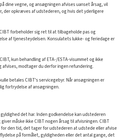
på dine vegne, og ansøgningen afvises uanset årsag, vil
r, der opkræves af udstederen, og hvis det yderligere
CIBT forbeholder sig ret til at tilbageholde pas og
felse af tjenesteydelsen. Konsulatets lukke- og feriedage er
il CIBT, kun behandling af ETA-/ESTA-visummet og ikke
g afvises, modtager du derfor ingen refundering.
 skulle betales CIBT's servicegebyr. Når ansøgningen er
lig fortrydelse af ansøgningen.
en gyldighed det har. Inden godkendelse kan udstederen
iver måske ikke CIBT nogen årsag til afvisningen. CIBT
or den tid, det tager for udstederen at udstede eller afvise
ydelse på formålet, gyldigheden eller det antal gange, det