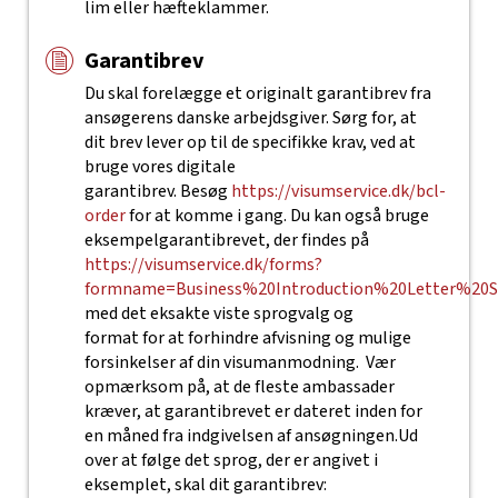
lim eller hæfteklammer.
Garantibrev
Du skal forelægge et originalt garantibrev fra
ansøgerens danske arbejdsgiver. Sørg for, at
dit brev lever op til de specifikke krav, ved at
bruge vores digitale
garantibrev. Besøg
https://visumservice.dk/bcl-
order
for at komme i gang.
Du kan også bruge
eksempelgarantibrevet, der findes på
https://visumservice.dk/forms?
formname=Business%20Introduction%20Letter%20S
med det
eksakte
viste sprogvalg og
format for at forhindre afvisning og mulige
forsinkelser af din visumanmodning.
Vær
opmærksom på, at de fleste ambassader
kræver, at garantibrevet er dateret inden for
en måned fra indgivelsen af ansøgningen.
Ud
over at følge det sprog, der er angivet i
eksemplet, skal dit garantibrev: