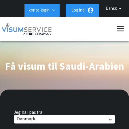
Dansk
konto-login
Log ind
Få visum til Saudi-Arabien
Jeg har pas fra
Danmark