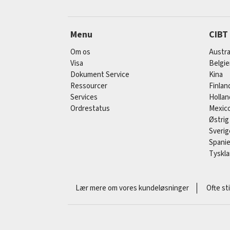
Menu
CIBT
Om os
Austra
Visa
Belgi
Dokument Service
Kina
Ressourcer
Finlan
Services
Hollan
Ordrestatus
Mexic
Østrig
Sverig
Spani
Tyskl
Lær mere om vores kundeløsninger
Ofte st