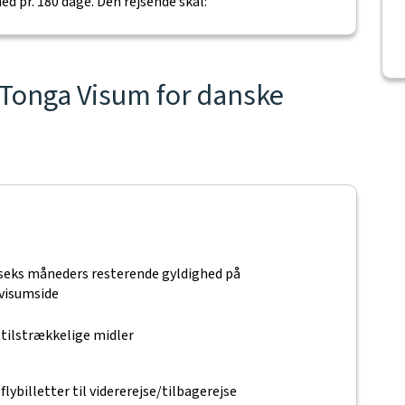
ed pr. 180 dage. Den rejsende skal:
l Tonga Visum for danske
t seks måneders resterende gyldighed på
visumside
 tilstrækkelige midler
lybilletter til vidererejse/tilbagerejse