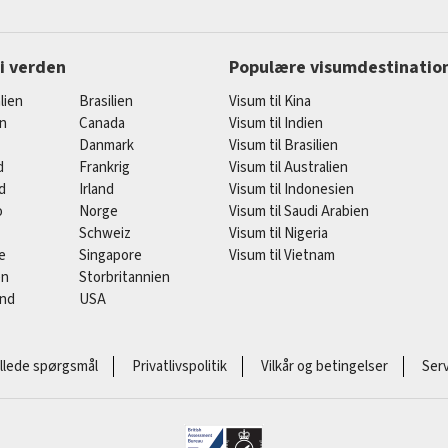
 i verden
Populære visumdestinatio
lien
Brasilien
Visum til Kina
en
Canada
Visum til Indien
Danmark
Visum til Brasilien
d
Frankrig
Visum til Australien
d
Irland
Visum til Indonesien
o
Norge
Visum til Saudi Arabien
Schweiz
Visum til Nigeria
e
Singapore
Visum til Vietnam
en
Storbritannien
and
USA
illede spørgsmål
Privatlivspolitik
Vilkår og betingelser
Serv