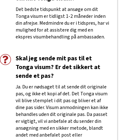
Det bedste tidspunkt at ansøge om dit
Tonga visum er tidligst 1-2 måneder inden
din afrejse. Medmindre du er i tidspres, har vi
mulighed for at assistere dig med en
ekspres visumbehandling på ambassaden.
Skal jeg sende mit pas til et
Tonga visum? Er det sikkert at
sende et pas?
Ja. Du er nødsaget til at sende dit originale
pas, og ikke et kopi af det. Det Tonga visum
vil blive stemplet i dit pas og bliver et af
dine pas sider. Visum anmodningen kan ikke
behandles uden dit originale pas. Da passet
er vigtigt, vil vi anbefale at du sender din
ansøgning med en sikker metode, blandt
andet med anbefalet post eller