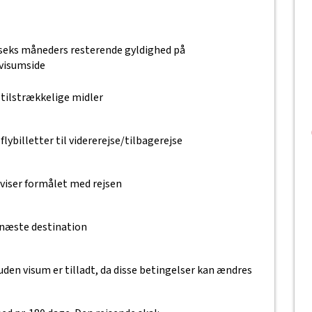
t seks måneders resterende gyldighed på
visumside
 tilstrækkelige midler
lybilletter til vidererejse/tilbagerejse
eviser formålet med rejsen
 næste destination
uden visum er tilladt, da disse betingelser kan ændres