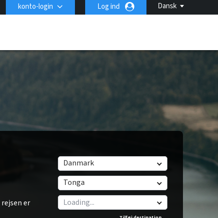
Dansk
konto-login
Log ind
Danmark
Tonga
rejsen er
Tilføj destination