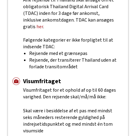
Alle rejsende til Thailand skal ansøge om et
obligatorisk Thailand Digital Arrival Card
(TDAC) inden for 3 dage før ankomst,
inklusive ankomstdagen. TDAC kan ansøges
gratis
her
.
Følgende kategorier er ikke forpligtet til at
indsende TDAC:
Rejsende med et grænsepas
Rejsende, der transiterer Thailand uden at
forlade transitområdet
Visumfritaget
Visumfritaget for et ophold af op til 60 dages
varighed. Den rejsende skal/må/må ikke:
Skal være i besiddelse af et pas med mindst
seks måneders resterende gyldighed på
indrejsetidspunktet og med mindst én tom
visumside